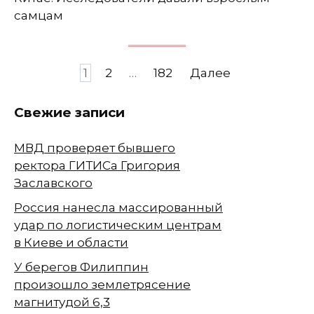
самцам
Навигация
1
2
…
182
Далее
по
записям
Свежие записи
МВД проверяет бывшего
ректора ГИТИСа Григория
Заславского
Россия нанесла массированный
удар по логистическим центрам
в Киеве и области
У берегов Филиппин
произошло землетрясение
магнитудой 6,3