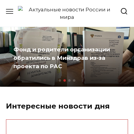
Перейти
к
содержанию
Фонд и родители организации
обратились в Минздрав из-за
проекта по РАС
Интересные новости дня