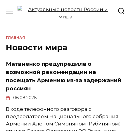
Перейти
к
содержанию
ГЛАВНАЯ
Новости мира
Матвиенко предупредила о
возможной рекомендации не
посещать Армению из-за задержаний
россиян
06.08.2026
В ходе телефонного разговора с
председателем Национального собрания
Армении Аленом Симоняном (Рубиняном)
спикер Совета Федерации РФ Валентина