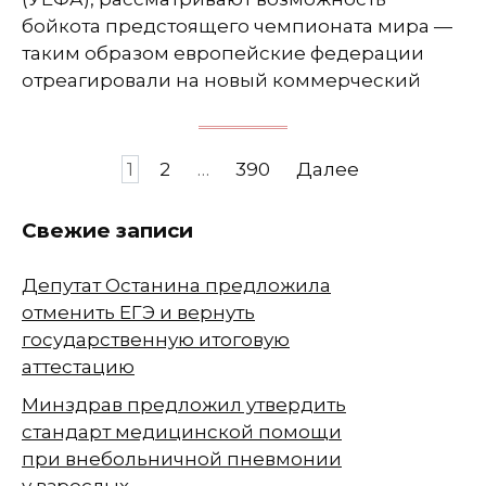
бойкота предстоящего чемпионата мира —
таким образом европейские федерации
отреагировали на новый коммерческий
Навигация
1
2
…
390
Далее
по
записям
Свежие записи
Депутат Останина предложила
отменить ЕГЭ и вернуть
государственную итоговую
аттестацию
Минздрав предложил утвердить
стандарт медицинской помощи
при внебольничной пневмонии
у взрослых