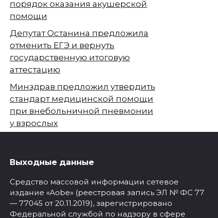
порядок оказания акушерской
помощи
Депутат Останина предложила
отменить ЕГЭ и вернуть
государственную итоговую
аттестацию
Минздрав предложил утвердить
стандарт медицинской помощи
при внебольничной пневмонии
у взрослых
Выходные данные
Средство массовой информации сетевое
издание «Aobe» (реестровая запись ЭЛ № ФС 77
— 77045 от 20.11.2019), зарегистрировано
Федеральной службой по надзору в сфере