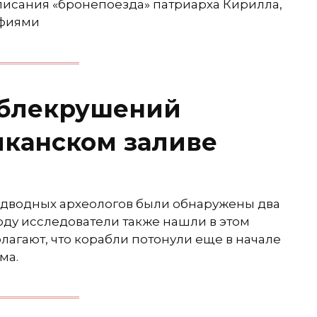
описания «бронепоезда» патриарха Кирилла,
афиями
аблекрушений
иканском заливе
одводных археологов были обнаружены два
оду исследователи также нашли в этом
лагают, что корабли потонули еще в начале
ма.