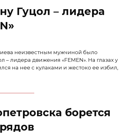
ну Гуцол – лидера
N»
 Киева неизвестным мужчиной было
 – лидера движения «FEMEN». На глазах у
ся на нее с кулаками и жестоко ее избил,
петровска борется
 рядов