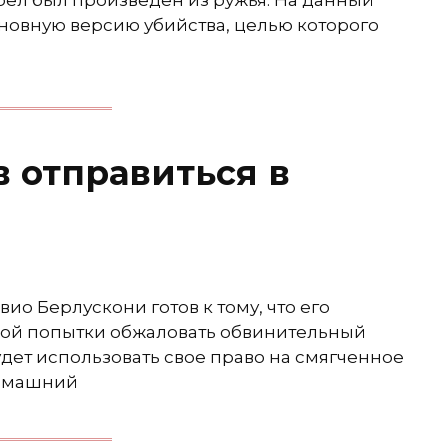
рел был произведен из ружья. На данный
новную версию убийства, целью которого
в отправиться в
о Берлускони готов к тому, что его
чной попытки обжаловать обвинительный
будет использовать свое право на смягченное
домашний