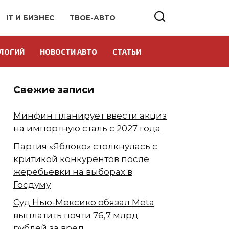
IT И БИЗНЕС
ТВОЕ-АВТО
ЛОГИЙ
НОВОСТИ АВТО
СТАТЬИ
Свежие записи
Минфин планирует ввести акциз
на импортную сталь с 2027 года
Партия «Яблоко» столкнулась с
критикой конкурентов после
жеребьёвки на выборах в
Госдуму
Суд Нью-Мексико обязал Meta
выплатить почти 76,7 млрд
рублей за вред