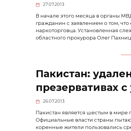
27.07.2013
В начале этого месяца в органы М
гражданин с заявлением о том, чт
наркоторговца. Установленная слеж
областного прокурора Олег Пахниц
Пакистан: удале
презервативах с
26.07.2013
Пакистан является шестым в мире 
Официальные власти страны пытают
коренные жители пользовались сре