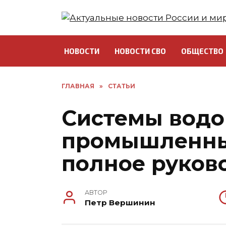
Перейти
к
содержанию
НОВОСТИ
НОВОСТИ СВО
ОБЩЕСТВО
ГЛАВНАЯ
»
СТАТЬИ
Системы водо
промышленны
полное руков
АВТОР
Петр Вершинин