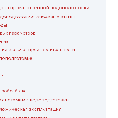
одов промышленной водоподготовки
доподготовки: ключевые этапы
воды
евых параметров
хема
ния и расчёт производительности
доподготовке
ть
лообработка
е системами водоподготовки
ехническая эксплуатация