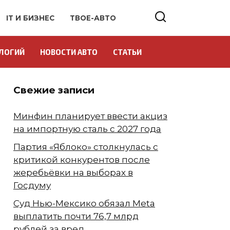
IT И БИЗНЕС
ТВОЕ-АВТО
ЛОГИЙ
НОВОСТИ АВТО
СТАТЬИ
Свежие записи
Минфин планирует ввести акциз
на импортную сталь с 2027 года
Партия «Яблоко» столкнулась с
критикой конкурентов после
жеребьёвки на выборах в
Госдуму
Суд Нью-Мексико обязал Meta
выплатить почти 76,7 млрд
рублей за вред