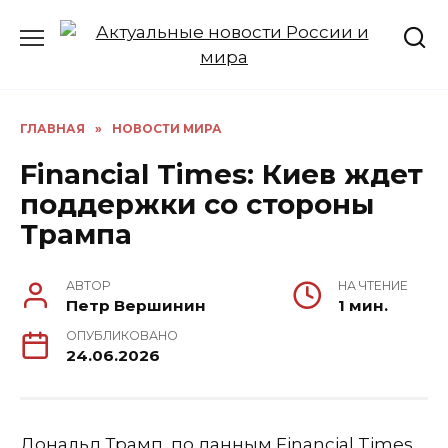
Перейти
к
содержанию
ГЛАВНАЯ
»
НОВОСТИ МИРА
Financial Times: Киев ждет
поддержки со стороны
Трампа
АВТОР
НА ЧТЕНИЕ
Петр Вершинин
1 мин.
ОПУБЛИКОВАНО
24.06.2026
Дональд Трамп, по данным Financial Times,