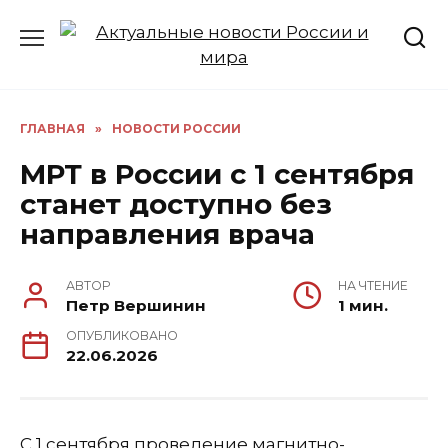
Перейти
к
содержанию
ГЛАВНАЯ
»
НОВОСТИ РОССИИ
МРТ в России с 1 сентября
станет доступно без
направления врача
АВТОР
НА ЧТЕНИЕ
Петр Вершинин
1 мин.
ОПУБЛИКОВАНО
22.06.2026
С 1 сентября проведение магнитно-