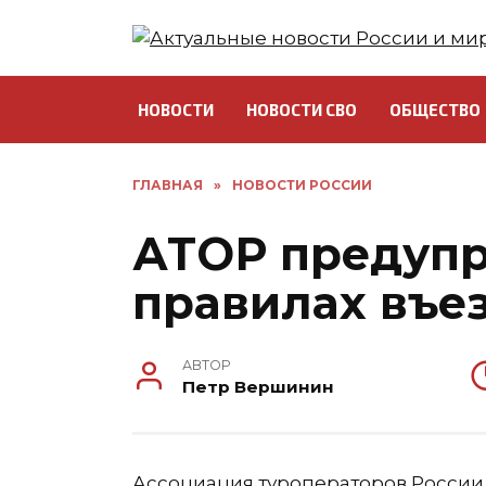
Перейти
к
содержанию
НОВОСТИ
НОВОСТИ СВО
ОБЩЕСТВО
ГЛАВНАЯ
»
НОВОСТИ РОССИИ
АТОР предупр
правилах въе
АВТОР
Петр Вершинин
Ассоциация туроператоров России