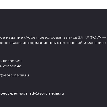
 издание «Aobe» (реестровая запись ЭЛ № ФС 77 — 77
фере связи, информационных технологий и массовых
иколаевич.
иколаевна.
r@sorcmedia.ru
ресс-релизов:
adv@sorcmedia.ru