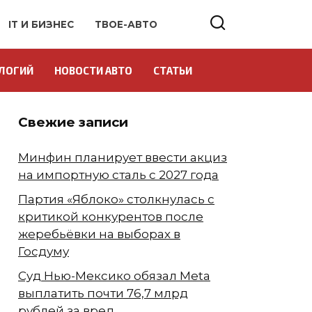
IT И БИЗНЕС
ТВОЕ-АВТО
ЛОГИЙ
НОВОСТИ АВТО
СТАТЬИ
Свежие записи
Минфин планирует ввести акциз
на импортную сталь с 2027 года
Партия «Яблоко» столкнулась с
критикой конкурентов после
жеребьёвки на выборах в
Госдуму
Суд Нью-Мексико обязал Meta
выплатить почти 76,7 млрд
рублей за вред