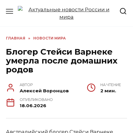
Перейти
к
содержанию
ГЛАВНАЯ
»
НОВОСТИ МИРА
Блогер Стейси Варнеке
умерла после домашних
родов
АВТОР
НА ЧТЕНИЕ
Алексей Воронцов
2 мин.
ОПУБЛИКОВАНО
18.06.2026
Австралийский блогер Стейси Варнеке,