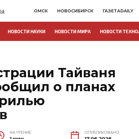
ОМСК
НОВОСИБИРСК
ГАЗЕТАDAILY
НОВОСТИ НАУКИ
НОВОСТИ МИРА
НОВОСТИ ТЕХНО
страции Тайваня
ообщил о планах
дрилью
в
НА ЧТЕНИЕ
ОПУБЛИКОВАНО
1 мин.
17.06.2026