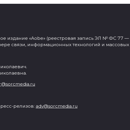
 издание «Aobe» (реестровая запись ЭЛ № ФС 77 — 77
фере связи, информационных технологий и массовых
иколаевич.
иколаевна.
r@sorcmedia.ru
ресс-релизов:
adv@sorcmedia.ru