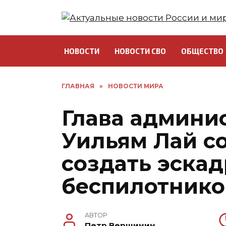
Перейти
к
содержанию
НОВОСТИ
НОВОСТИ СВО
ОБЩЕСТВО
ГЛАВНАЯ
»
НОВОСТИ МИРА
Глава админи
Уильям Лай с
создать эска
беспилотнико
АВТОР
Петр Вершинин