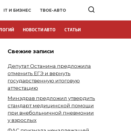
IT И БИЗНЕС
ТВОЕ-АВТО
ЛОГИЙ
НОВОСТИ АВТО
СТАТЬИ
Свежие записи
Депутат Останина предложила
отменить ЕГЭ и вернуть
государственную итоговую
аттестацию
Минздрав предложил утвердить
стандарт медицинской помощи
при внебольничной пневмонии
у взрослых
ФАС признала ненадлежащей