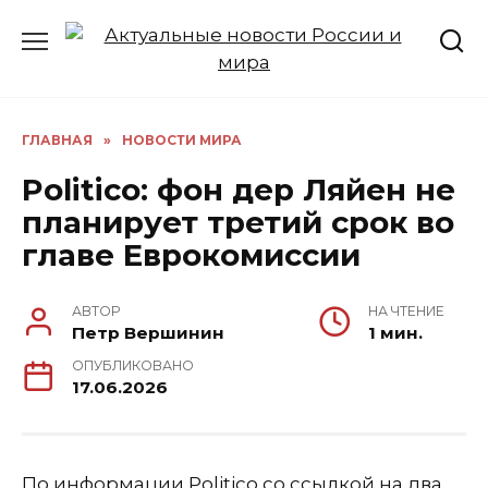
Перейти
к
содержанию
ГЛАВНАЯ
»
НОВОСТИ МИРА
Politico: фон дер Ляйен не
планирует третий срок во
главе Еврокомиссии
АВТОР
НА ЧТЕНИЕ
Петр Вершинин
1 мин.
ОПУБЛИКОВАНО
17.06.2026
По информации Politico со ссылкой на два