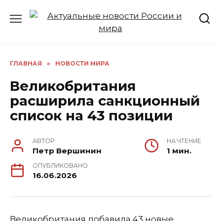
Перейти
к
содержанию
ГЛАВНАЯ
»
НОВОСТИ МИРА
Великобритания
расширила санкционный
список на 43 позиции
АВТОР
НА ЧТЕНИЕ
Петр Вершинин
1 мин.
ОПУБЛИКОВАНО
16.06.2026
Великобритания добавила 43 новые