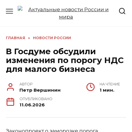
Перейти
к
содержанию
ГЛАВНАЯ
»
НОВОСТИ РОССИИ
В Госдуме обсудили
изменения по порогу НДС
для малого бизнеса
АВТОР
НА ЧТЕНИЕ
Петр Вершинин
1 мин.
ОПУБЛИКОВАНО
11.06.2026
Законопроект о заморозке порога