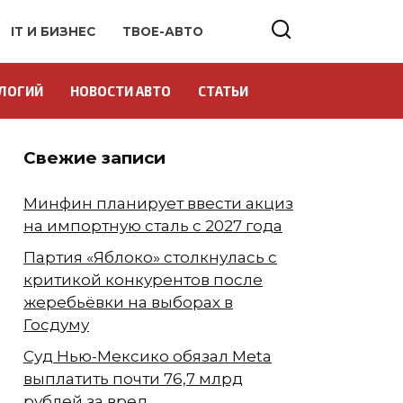
IT И БИЗНЕС
ТВОЕ-АВТО
ЛОГИЙ
НОВОСТИ АВТО
СТАТЬИ
Свежие записи
Минфин планирует ввести акциз
на импортную сталь с 2027 года
Партия «Яблоко» столкнулась с
критикой конкурентов после
жеребьёвки на выборах в
Госдуму
Суд Нью-Мексико обязал Meta
выплатить почти 76,7 млрд
рублей за вред