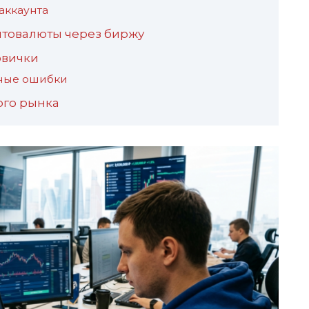
аккаунта
товалюты через биржу
овички
ные ошибки
ого рынка