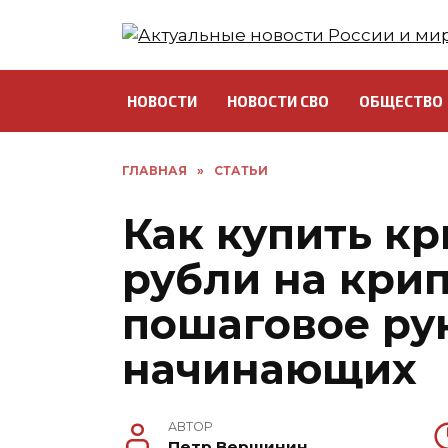
Перейти
к
содержанию
НОВОСТИ
НОВОСТИ СВО
ОБЩЕСТВО
ГЛАВНАЯ
»
СТАТЬИ
Как купить кр
рубли на кри
пошаговое ру
начинающих
АВТОР
Петр Вершинин