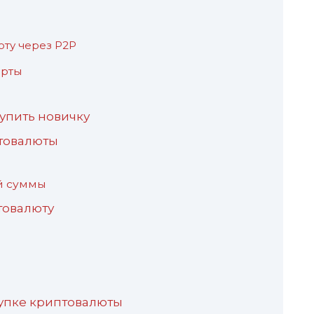
юту через P2P
арты
упить новичку
товалюты
й
й суммы
товалюту
упке криптовалюты