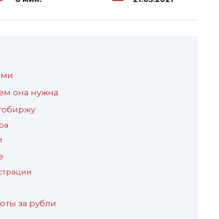
ями
чем она нужна
тобиржу
ра
и
е
страции
юты за рубли