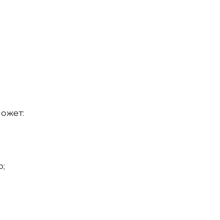
ожет:
ю;