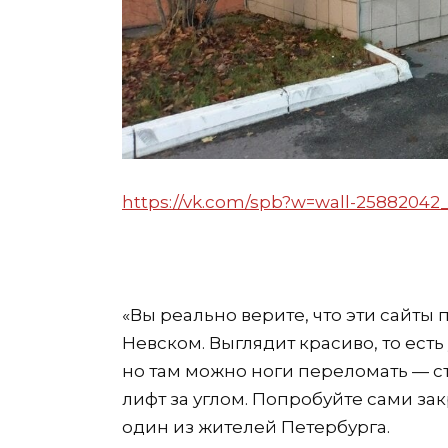
https://vk.com/spb?w=wall-25882042
«Вы реально верите, что эти сайты
Невском. Выглядит красиво, то есть 
но там можно ноги переломать — ст
лифт за углом. Попробуйте сами за
один из жителей Петербурга.