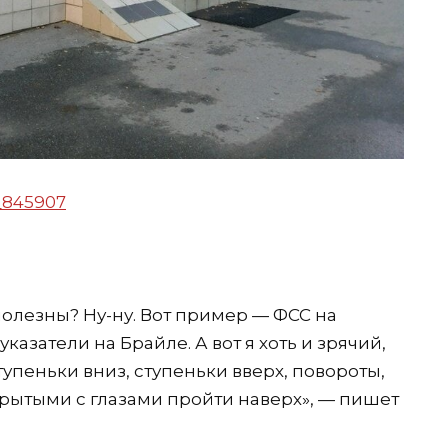
_845907
 полезны? Ну-ну. Вот пример — ФСС на
указатели на Брайле. А вот я хоть и зрячий,
упеньки вниз, ступеньки вверх, повороты,
крытыми с глазами пройти наверх», — пишет