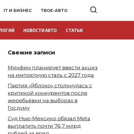
IT И БИЗНЕС
ТВОЕ-АВТО
ЛОГИЙ
НОВОСТИ АВТО
СТАТЬИ
Свежие записи
Минфин планирует ввести акциз
на импортную сталь с 2027 года
Партия «Яблоко» столкнулась с
критикой конкурентов после
жеребьёвки на выборах в
Госдуму
Суд Нью-Мексико обязал Meta
выплатить почти 76,7 млрд
рублей за вред