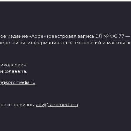
 издание «Aobe» (реестровая запись ЭЛ № ФС 77 — 77
фере связи, информационных технологий и массовых
иколаевич.
иколаевна.
r@sorcmedia.ru
ресс-релизов:
adv@sorcmedia.ru