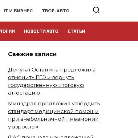
IT И БИЗНЕС
ТВОЕ-АВТО
ЛОГИЙ
НОВОСТИ АВТО
СТАТЬИ
Свежие записи
Депутат Останина предложила
отменить ЕГЭ и вернуть
государственную итоговую
аттестацию
Минздрав предложил утвердить
стандарт медицинской помощи
при внебольничной пневмонии
у взрослых
ФАС признала ненадлежащей