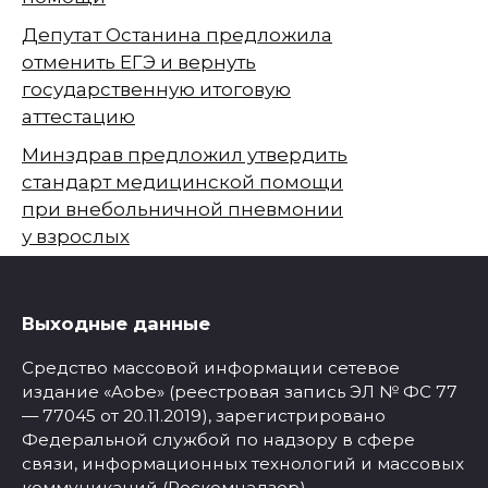
Депутат Останина предложила
отменить ЕГЭ и вернуть
государственную итоговую
аттестацию
Минздрав предложил утвердить
стандарт медицинской помощи
при внебольничной пневмонии
у взрослых
Выходные данные
Средство массовой информации сетевое
издание «Aobe» (реестровая запись ЭЛ № ФС 77
— 77045 от 20.11.2019), зарегистрировано
Федеральной службой по надзору в сфере
связи, информационных технологий и массовых
коммуникаций (Роскомнадзор).