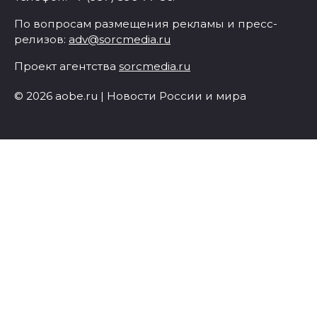
По вопросам размещения рекламы и пресс-
релизов:
adv@sorcmedia.ru
Проект агентства
sorcmedia.ru
© 2026 aobe.ru | Новости России и мира