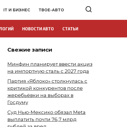
IT И БИЗНЕС
ТВОЕ-АВТО
ЛОГИЙ
НОВОСТИ АВТО
СТАТЬИ
Свежие записи
Минфин планирует ввести акциз
на импортную сталь с 2027 года
Партия «Яблоко» столкнулась с
критикой конкурентов после
жеребьёвки на выборах в
Госдуму
Суд Нью-Мексико обязал Meta
выплатить почти 76,7 млрд
рублей за вред