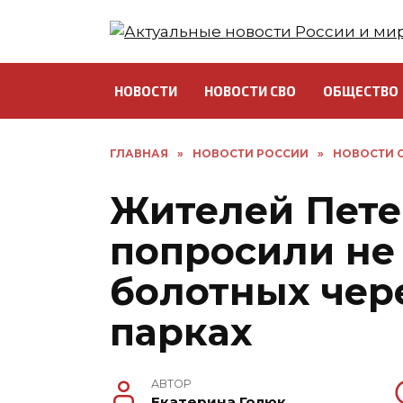
Перейти
к
содержанию
НОВОСТИ
НОВОСТИ СВО
ОБЩЕСТВО
ГЛАВНАЯ
»
НОВОСТИ РОССИИ
»
НОВОСТИ С
Жителей Пете
попросили не
болотных чер
парках
АВТОР
Екатерина Голюк