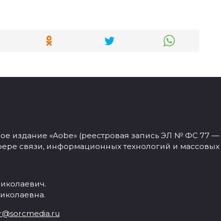
 издание «Aobe» (реестровая запись ЭЛ № ФС 77 — 77
фере связи, информационных технологий и массовых
иколаевич.
иколаевна.
r@sorcmedia.ru