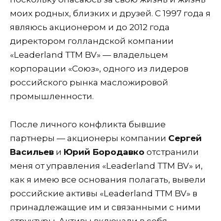
моих родных, близких и друзей. С 1997 года я
являюсь акционером и до 2012 года
директором голландской компании
«Leaderland ТТМ BV» — владельцем
корпорации «Союз», одного из лидеров
российского рынка масложировой
промышленности.
После личного конфликта бывшие
партнеры — акционеры компании
Сергей
Васильев
и
Юрий Бородавко
отстранили
меня от управления «Leaderland ТТМ BV» и,
как я имею все основания полагать, вывели
российские активы «Leaderland ТТМ BV» в
принадлежащие им и связанными с ними
структуры. Активы включали в себя