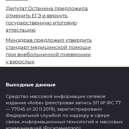
Депутат Останина предложила
отменить ЕГЭ и вернуть
государственную итоговую
аттестацию
Минздрав предложил утвердить
стандарт медицинской помощи
при внебольничной пневмонии
у взрослых
Выходные данные
Средство массовой информации сетевое
издание «Aobe» (реестровая запись ЭЛ № ФС 77
— 77045 от 20.11.2019), зарегистрировано
Федеральной службой по надзору в сфере
связи, информационных технологий и массовых
коммуникаций (Роскомнадзор).