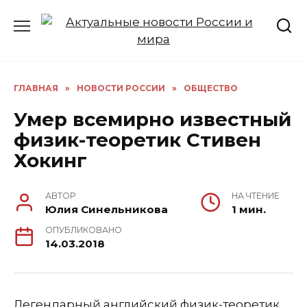
Перейти
к
содержанию
ГЛАВНАЯ
»
НОВОСТИ РОССИИ
»
ОБЩЕСТВО
Умер всемирно известный
физик-теоретик Стивен
Хокинг
АВТОР
НА ЧТЕНИЕ
Юлия Синельникова
1 мин.
ОПУБЛИКОВАНО
14.03.2018
Легендарный английский физик-теоретик