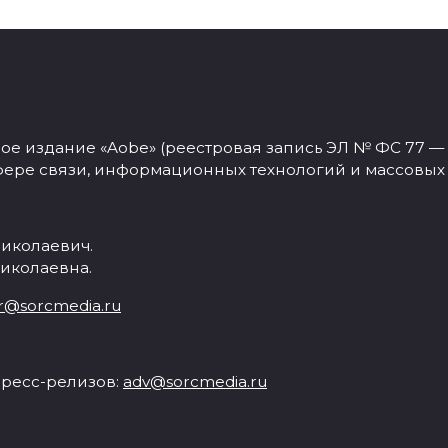
 издание «Aobe» (реестровая запись ЭЛ № ФС 77 — 77
фере связи, информационных технологий и массовых
иколаевич.
иколаевна.
r@sorcmedia.ru
ресс-релизов:
adv@sorcmedia.ru