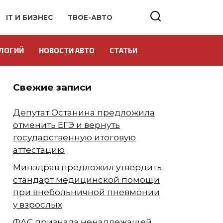
IT И БИЗНЕС
ТВОЕ-АВТО
ЛОГИЙ
НОВОСТИ АВТО
СТАТЬИ
Свежие записи
Депутат Останина предложила
отменить ЕГЭ и вернуть
государственную итоговую
аттестацию
Минздрав предложил утвердить
стандарт медицинской помощи
при внебольничной пневмонии
у взрослых
ФАС признала ненадлежащей