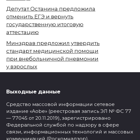
Депутат Останина предложила
отменить ЕГЭ и вернуть
государственную итоговую
аттестацию
Минздрав предложил утвердить
стандарт медицинской помощи
при внебольничной пневмонии
у взрослых
Выходные данные
Средство массовой информации сетевое
издание «Aobe» (реестровая запись ЭЛ № ФС 77
— 77045 от 20.11.2019), зарегистрировано
Федеральной службой по надзору в сфере
связи, информационных технологий и массовых
коммуникаций (Роскомнадзор).