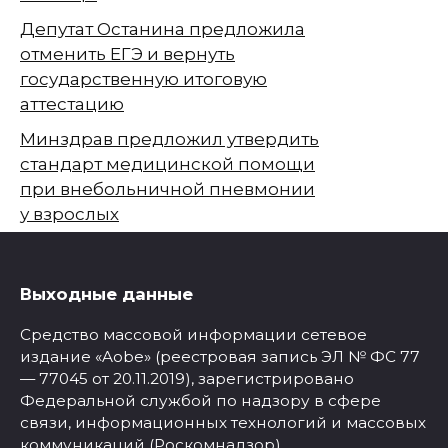
Депутат Останина предложила
отменить ЕГЭ и вернуть
государственную итоговую
аттестацию
Минздрав предложил утвердить
стандарт медицинской помощи
при внебольничной пневмонии
у взрослых
Выходные данные
Средство массовой информации сетевое
издание «Aobe» (реестровая запись ЭЛ № ФС 77
— 77045 от 20.11.2019), зарегистрировано
Федеральной службой по надзору в сфере
связи, информационных технологий и массовых
коммуникаций (Роскомнадзор).