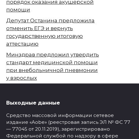
порядок оказания акушерской
помощи
Депутат Останина предложила
отменить ЕГЭ и вернуть
государственную итоговую
аттестацию
Минздрав предложил утвердить
стандарт медицинской помощи
при внебольничной пневмонии
у взрослых
Выходные данные
Средство массовой информации сетевое
издание «Aobe» (реестровая запись ЭЛ № ФС 77
— 77045 от 20.11.2019), зарегистрировано
Федеральной службой по надзору в сфере