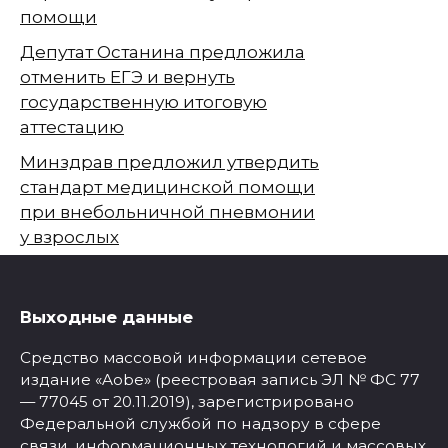
помощи
Депутат Останина предложила
отменить ЕГЭ и вернуть
государственную итоговую
аттестацию
Минздрав предложил утвердить
стандарт медицинской помощи
при внебольничной пневмонии
у взрослых
Выходные данные
Средство массовой информации сетевое
издание «Aobe» (реестровая запись ЭЛ № ФС 77
— 77045 от 20.11.2019), зарегистрировано
Федеральной службой по надзору в сфере
связи, информационных технологий и массовых