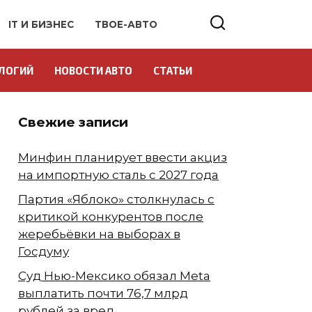
IT И БИЗНЕС
ТВОЕ-АВТО
ЛОГИЙ
НОВОСТИ АВТО
СТАТЬИ
Свежие записи
Минфин планирует ввести акциз
на импортную сталь с 2027 года
Партия «Яблоко» столкнулась с
критикой конкурентов после
жеребьёвки на выборах в
Госдуму
Суд Нью-Мексико обязал Meta
выплатить почти 76,7 млрд
рублей за вред