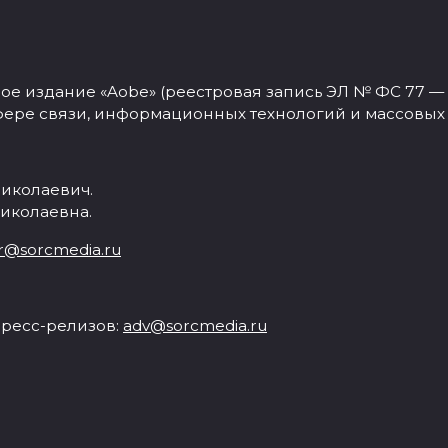
 издание «Aobe» (реестровая запись ЭЛ № ФС 77 — 77
фере связи, информационных технологий и массовых
иколаевич.
иколаевна.
r@sorcmedia.ru
ресс-релизов:
adv@sorcmedia.ru