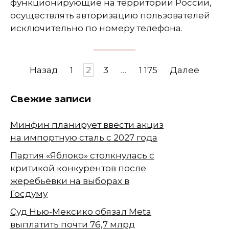
функционирующие на территории России,
осуществлять авторизацию пользователей
исключительно по номеру телефона.
Навигация
Назад
1
2
3
…
1 175
Далее
по
записям
Свежие записи
Минфин планирует ввести акциз
на импортную сталь с 2027 года
Партия «Яблоко» столкнулась с
критикой конкурентов после
жеребьёвки на выборах в
Госдуму
Суд Нью-Мексико обязал Meta
выплатить почти 76,7 млрд