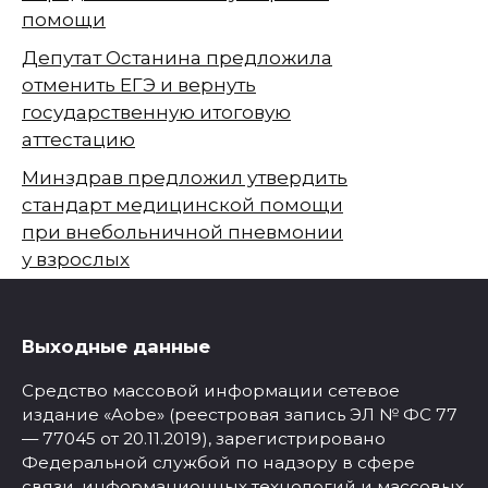
помощи
Депутат Останина предложила
отменить ЕГЭ и вернуть
государственную итоговую
аттестацию
Минздрав предложил утвердить
стандарт медицинской помощи
при внебольничной пневмонии
у взрослых
Выходные данные
Средство массовой информации сетевое
издание «Aobe» (реестровая запись ЭЛ № ФС 77
— 77045 от 20.11.2019), зарегистрировано
Федеральной службой по надзору в сфере
связи, информационных технологий и массовых