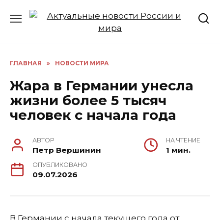
Перейти
к
содержанию
ГЛАВНАЯ
»
НОВОСТИ МИРА
Жара в Германии унесла
жизни более 5 тысяч
человек с начала года
АВТОР
НА ЧТЕНИЕ
Петр Вершинин
1 мин.
ОПУБЛИКОВАНО
09.07.2026
В Германии с начала текущего года от