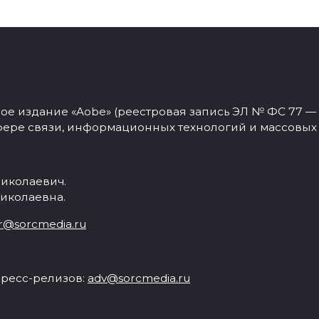
 издание «Aobe» (реестровая запись ЭЛ № ФС 77 — 77
фере связи, информационных технологий и массовых
иколаевич.
иколаевна.
r@sorcmedia.ru
ресс-релизов:
adv@sorcmedia.ru