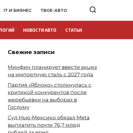
IT И БИЗНЕС
ТВОЕ-АВТО
ЛОГИЙ
НОВОСТИ АВТО
СТАТЬИ
Свежие записи
Минфин планирует ввести акциз
на импортную сталь с 2027 года
Партия «Яблоко» столкнулась с
критикой конкурентов после
жеребьёвки на выборах в
Госдуму
Суд Нью-Мексико обязал Meta
выплатить почти 76,7 млрд
рублей за вред