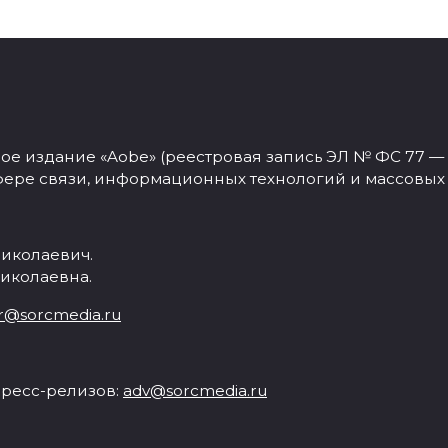
 издание «Aobe» (реестровая запись ЭЛ № ФС 77 — 77
фере связи, информационных технологий и массовых
иколаевич.
иколаевна.
r@sorcmedia.ru
ресс-релизов:
adv@sorcmedia.ru