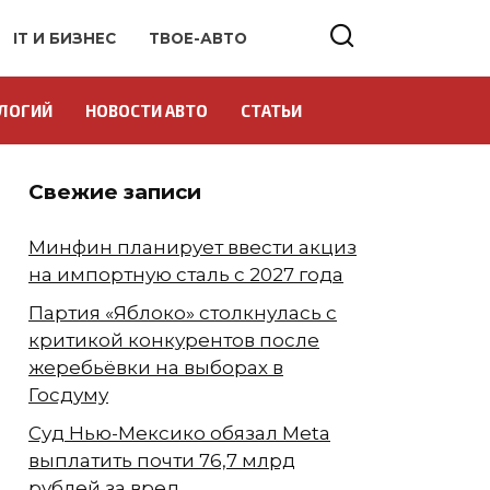
IT И БИЗНЕС
ТВОЕ-АВТО
ЛОГИЙ
НОВОСТИ АВТО
СТАТЬИ
Свежие записи
Минфин планирует ввести акциз
на импортную сталь с 2027 года
Партия «Яблоко» столкнулась с
критикой конкурентов после
жеребьёвки на выборах в
Госдуму
Суд Нью-Мексико обязал Meta
выплатить почти 76,7 млрд
рублей за вред