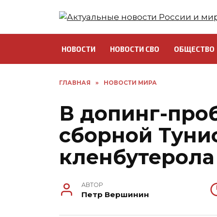
Перейти
к
содержанию
НОВОСТИ
НОВОСТИ СВО
ОБЩЕСТВО
ГЛАВНАЯ
»
НОВОСТИ МИРА
В допинг-про
сборной Туни
кленбутерола
АВТОР
Петр Вершинин