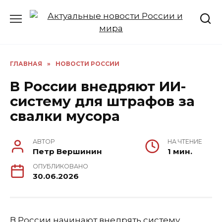
Перейти
к
содержанию
ГЛАВНАЯ
»
НОВОСТИ РОССИИ
В России внедряют ИИ-
систему для штрафов за
свалки мусора
АВТОР
НА ЧТЕНИЕ
Петр Вершинин
1 мин.
ОПУБЛИКОВАНО
30.06.2026
В России начинают внедрять систему