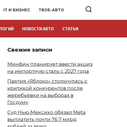
IT И БИЗНЕС
ТВОЕ-АВТО
ЛОГИЙ
НОВОСТИ АВТО
СТАТЬИ
Свежие записи
Минфин планирует ввести акциз
на импортную сталь с 2027 года
Партия «Яблоко» столкнулась с
критикой конкурентов после
жеребьёвки на выборах в
Госдуму
Суд Нью-Мексико обязал Meta
выплатить почти 76,7 млрд
рублей за вред