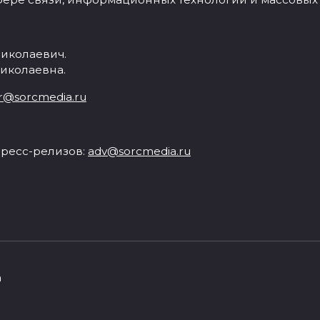
иколаевич.
иколаевна.
r@sorcmedia.ru
ресс-релизов:
adv@sorcmedia.ru
а