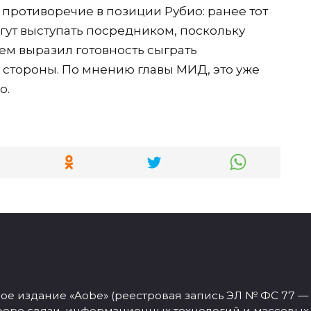
 противоречие в позиции Рубио: ранее тот
огут выступать посредником, поскольку
ем выразил готовность сыграть
 стороны. По мнению главы МИД, это уже
о.
 издание «Aobe» (реестровая запись ЭЛ № ФС 77 — 77
фере связи, информационных технологий и массовых