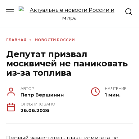
Перейти
к
содержанию
ГЛАВНАЯ
»
НОВОСТИ РОССИИ
Депутат призвал
москвичей не паниковать
из-за топлива
АВТОР
НА ЧТЕНИЕ
Петр Вершинин
1 мин.
ОПУБЛИКОВАНО
26.06.2026
Первый заместитель главы комитета по