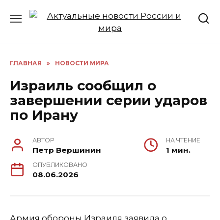
Перейти
к
содержанию
ГЛАВНАЯ
»
НОВОСТИ МИРА
Израиль сообщил о
завершении серии ударов
по Ирану
АВТОР
НА ЧТЕНИЕ
Петр Вершинин
1 мин.
ОПУБЛИКОВАНО
08.06.2026
Армия обороны Израиля заявила о