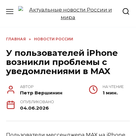
Перейти
к
содержанию
ГЛАВНАЯ
»
НОВОСТИ РОССИИ
У пользователей iPhone
возникли проблемы с
уведомлениями в MAX
АВТОР
НА ЧТЕНИЕ
Петр Вершинин
1 мин.
ОПУБЛИКОВАНО
04.06.2026
Пользователи мессенджера MAX на iPhone