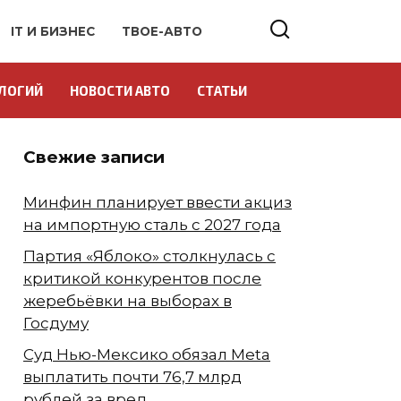
IT И БИЗНЕС
ТВОЕ-АВТО
ЛОГИЙ
НОВОСТИ АВТО
СТАТЬИ
Свежие записи
Минфин планирует ввести акциз
на импортную сталь с 2027 года
Партия «Яблоко» столкнулась с
критикой конкурентов после
жеребьёвки на выборах в
Госдуму
Суд Нью-Мексико обязал Meta
выплатить почти 76,7 млрд
рублей за вред