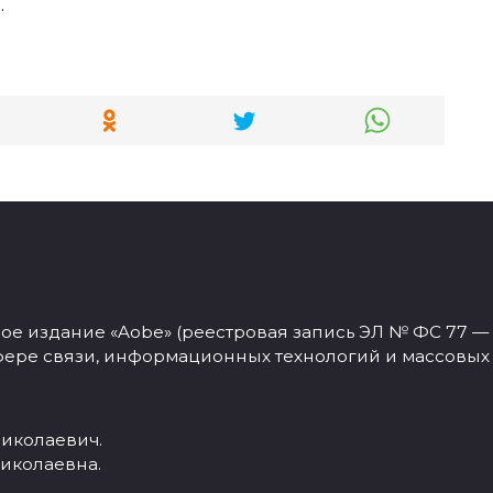
.
 издание «Aobe» (реестровая запись ЭЛ № ФС 77 — 77
фере связи, информационных технологий и массовых
иколаевич.
иколаевна.