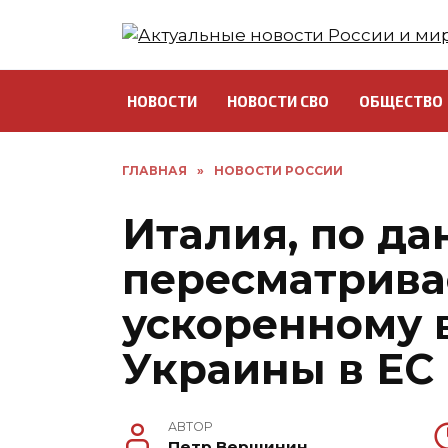
Перейти
к
содержанию
НОВОСТИ
НОВОСТИ СВО
ОБЩЕСТВО
ГЛАВНАЯ
»
НОВОСТИ РОССИИ
Италия, по д
пересматрива
ускоренному 
Украины в ЕС
АВТОР
Петр Вершинин