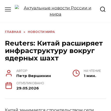
Перейти
к
содержанию
ГЛАВНАЯ
»
НОВОСТИ МИРА
Reuters: Китай расширяет
инфраструктуру вокруг
ядерных шахт
АВТОР
НА ЧТЕНИЕ
Петр Вершинин
1 мин.
ОПУБЛИКОВАНО
29.05.2026
Китай занимается строительством сети