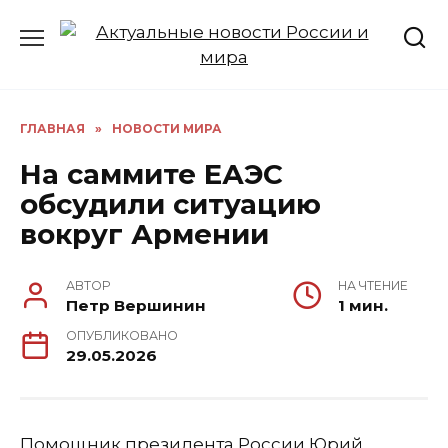
Перейти
к
содержанию
ГЛАВНАЯ
»
НОВОСТИ МИРА
На саммите ЕАЭС
обсудили ситуацию
вокруг Армении
АВТОР
НА ЧТЕНИЕ
Петр Вершинин
1 мин.
ОПУБЛИКОВАНО
29.05.2026
Помощник президента России Юрий