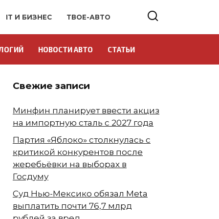
IT И БИЗНЕС
ТВОЕ-АВТО
ЛОГИЙ
НОВОСТИ АВТО
СТАТЬИ
Свежие записи
Минфин планирует ввести акциз
на импортную сталь с 2027 года
Партия «Яблоко» столкнулась с
критикой конкурентов после
жеребьёвки на выборах в
Госдуму
Суд Нью-Мексико обязал Meta
выплатить почти 76,7 млрд
рублей за вред