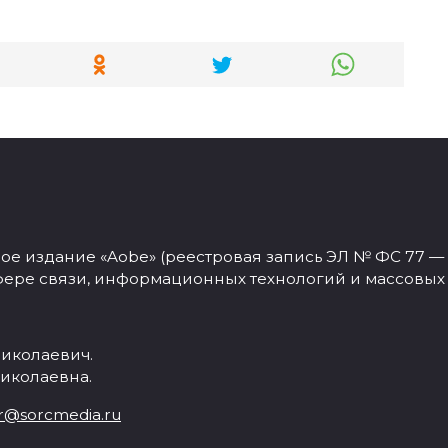
 издание «Aobe» (реестровая запись ЭЛ № ФС 77 — 77
фере связи, информационных технологий и массовых
иколаевич.
иколаевна.
r@sorcmedia.ru