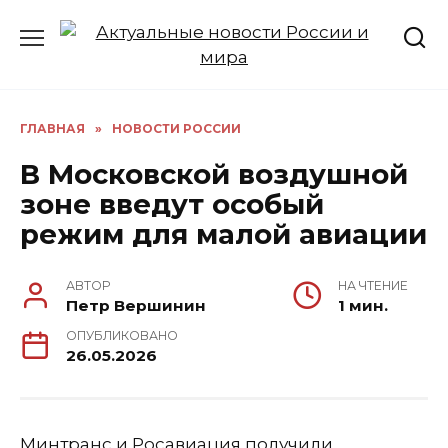
Перейти
к
содержанию
ГЛАВНАЯ
»
НОВОСТИ РОССИИ
В Московской воздушной
зоне введут особый
режим для малой авиации
АВТОР
НА ЧТЕНИЕ
Петр Вершинин
1 мин.
ОПУБЛИКОВАНО
26.05.2026
Минтранс и Росавиация получили