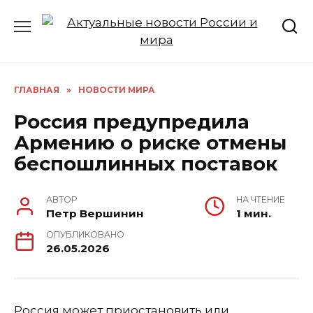
Перейти
к
содержанию
ГЛАВНАЯ
»
НОВОСТИ МИРА
Россия предупредила
Армению о риске отмены
беспошлинных поставок
АВТОР
НА ЧТЕНИЕ
Петр Вершинин
1 мин.
ОПУБЛИКОВАНО
26.05.2026
Россия может приостановить или