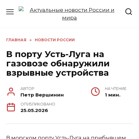
Перейти
к
содержанию
ГЛАВНАЯ
»
НОВОСТИ РОССИИ
В порту Усть-Луга на
газовозе обнаружили
взрывные устройства
АВТОР
НА ЧТЕНИЕ
Петр Вершинин
1 мин.
ОПУБЛИКОВАНО
25.05.2026
В морском порту Усть-Луга на прибывшем