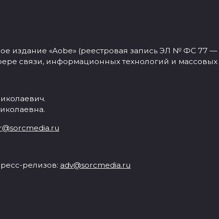
 издание «Aobe» (реестровая запись ЭЛ № ФС 77 — 77
фере связи, информационных технологий и массовых
иколаевич.
иколаевна.
r@sorcmedia.ru
ресс-релизов:
adv@sorcmedia.ru