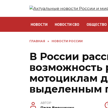
Перейти
к
содержанию
НОВОСТИ
НОВОСТИ СВО
ОБЩЕСТВО
ГЛАВНАЯ
»
НОВОСТИ РОССИИ
В России рас
возможность 
мотоциклам д
выделенным 
АВТОР
Петр Вершинин