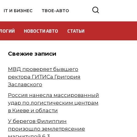
IT И БИЗНЕС
ТВОЕ-АВТО
ЛОГИЙ
НОВОСТИ АВТО
СТАТЬИ
Свежие записи
МВД проверяет бывшего
ректора ГИТИСа Григория
Заславского
Россия нанесла массированный
удар по логистическим центрам
в Киеве и области
У берегов Филиппин
произошло землетрясение
магнитудой 6,3