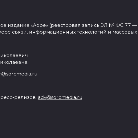
 издание «Aobe» (реестровая запись ЭЛ № ФС 77 — 77
фере связи, информационных технологий и массовых
иколаевич.
иколаевна.
r@sorcmedia.ru
ресс-релизов:
adv@sorcmedia.ru