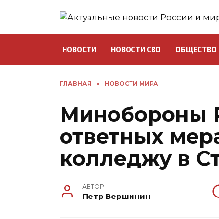
Перейти
к
содержанию
НОВОСТИ
НОВОСТИ СВО
ОБЩЕСТВО
ГЛАВНАЯ
»
НОВОСТИ МИРА
Минобороны Р
ответных мера
колледжу в С
АВТОР
Петр Вершинин