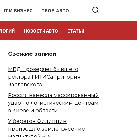
IT И БИЗНЕС
ТВОЕ-АВТО
ЛОГИЙ
НОВОСТИ АВТО
СТАТЬИ
Свежие записи
МВД проверяет бывшего
ректора ГИТИСа Григория
Заславского
Россия нанесла массированный
удар по логистическим центрам
в Киеве и области
У берегов Филиппин
произошло землетрясение
магнитудой 6,3