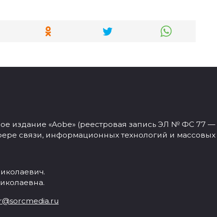
 издание «Aobe» (реестровая запись ЭЛ № ФС 77 — 77
фере связи, информационных технологий и массовых
иколаевич.
иколаевна.
r@sorcmedia.ru