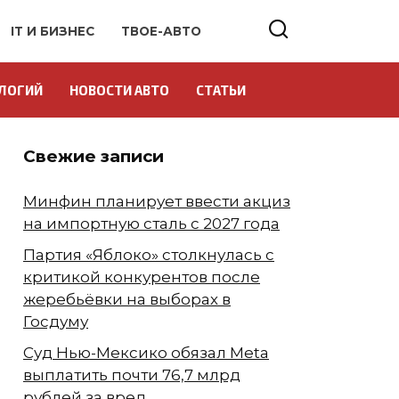
IT И БИЗНЕС
ТВОЕ-АВТО
ЛОГИЙ
НОВОСТИ АВТО
СТАТЬИ
Свежие записи
Минфин планирует ввести акциз
на импортную сталь с 2027 года
Партия «Яблоко» столкнулась с
критикой конкурентов после
жеребьёвки на выборах в
Госдуму
Суд Нью-Мексико обязал Meta
выплатить почти 76,7 млрд
рублей за вред