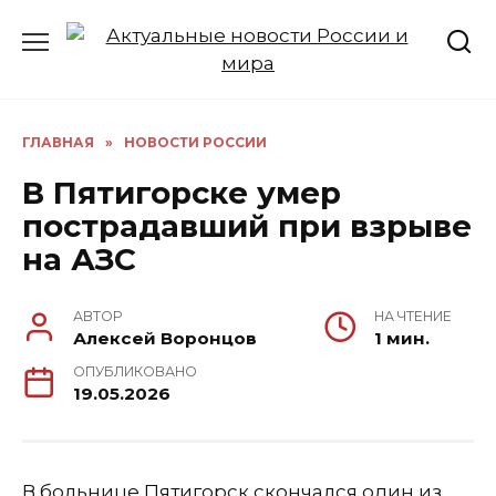
Перейти
к
содержанию
ГЛАВНАЯ
»
НОВОСТИ РОССИИ
В Пятигорске умер
пострадавший при взрыве
на АЗС
АВТОР
НА ЧТЕНИЕ
Алексей Воронцов
1 мин.
ОПУБЛИКОВАНО
19.05.2026
В больнице Пятигорск скончался один из