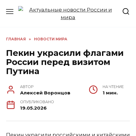
Перейти
к
содержанию
ГЛАВНАЯ
»
НОВОСТИ МИРА
Пекин украсили флагами
России перед визитом
Путина
АВТОР
НА ЧТЕНИЕ
Алексей Воронцов
1 мин.
ОПУБЛИКОВАНО
19.05.2026
Пекин украсили российскими и китайскими